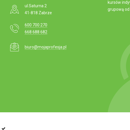
kursów indy
ul.Saturna 2
grupową od 
41-818 Zabrze
600 700 270
668 688 682
biuro@mojaprofesja.pl
Przejdź do paska narzędzi