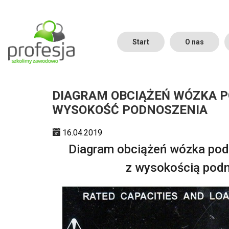
P
r
Start
O nas
z
e
j
DIAGRAM OBCIĄŻEŃ WÓZKA 
d
WYSOKOŚĆ PODNOSZENIA
ź
d
16.04.2019
o
Diagram obciążeń wózka po
g
z wysokością pod
ł
ó
w
n
e