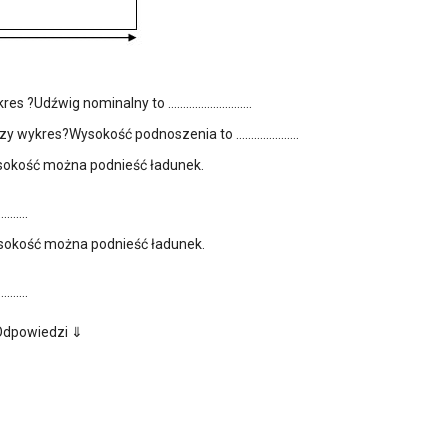
wykres ?Udźwig nominalny to ……………………….
yczy wykres?Wysokość podnoszenia to …………………
ysokość można podnieść ładunek.
……….
ysokość można podnieść ładunek.
……….
dpowiedzi ⇓