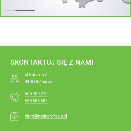
e
i
j
o
t
n
r
e
ś
c
i
SKONTAKTUJ SIĘ Z NAMI
ul.Saturna 2
41-818 Zabrze
600 700 270
668 688 682
biuro@mojaprofesja.pl