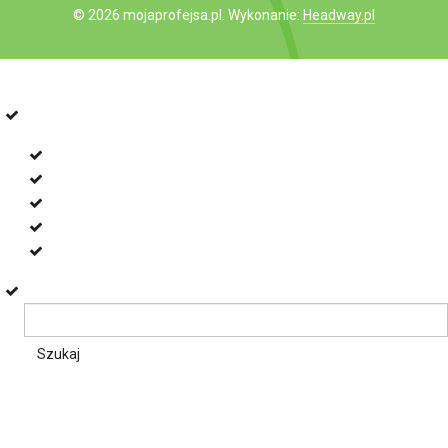
© 2026 mojaprofejsa.pl. Wykonanie:
Headway.pl
Przejdź do paska narzędzi
O
WordPress.org
WordPressie
Dokumentacja
Naucz się WordPressa
Pomoc techniczna
Uwagi
Szukaj