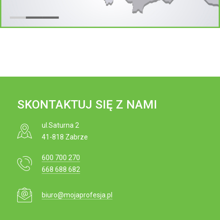
e
i
j
o
t
n
r
e
ś
c
i
SKONTAKTUJ SIĘ Z NAMI
ul.Saturna 2
41-818 Zabrze
600 700 270
668 688 682
biuro@mojaprofesja.pl