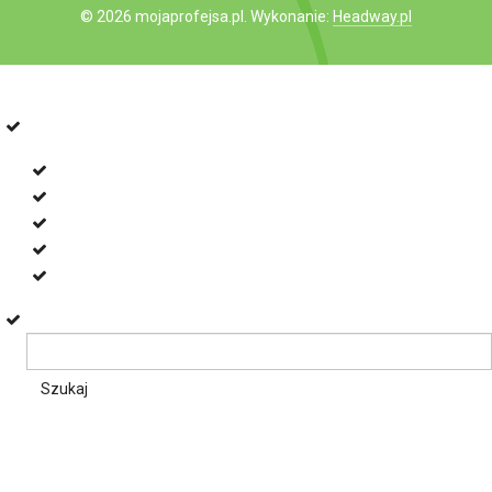
© 2026 mojaprofejsa.pl. Wykonanie:
Headway.pl
Przejdź do paska narzędzi
O
WordPress.org
WordPressie
Dokumentacja
Naucz się WordPressa
Pomoc techniczna
Uwagi
Szukaj