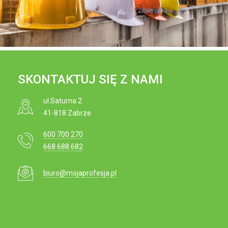
e
i
j
o
t
n
r
e
ś
SKONTAKTUJ SIĘ Z NAMI
c
i
ul.Saturna 2
41-818 Zabrze
600 700 270
668 688 682
biuro@mojaprofesja.pl