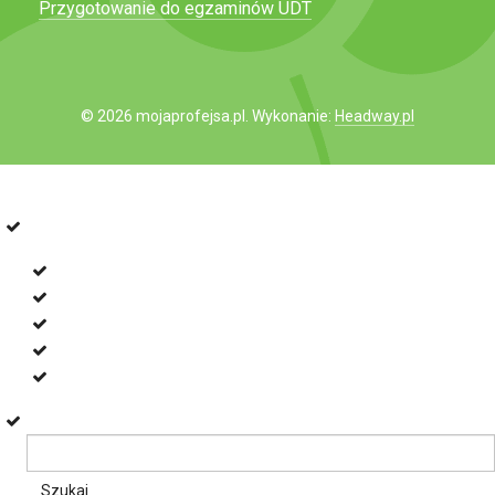
Przygotowanie do egzaminów UDT
© 2026 mojaprofejsa.pl. Wykonanie:
Headway.pl
Przejdź do paska narzędzi
O
WordPress.org
WordPressie
Dokumentacja
Naucz się WordPressa
Pomoc techniczna
Uwagi
Szukaj