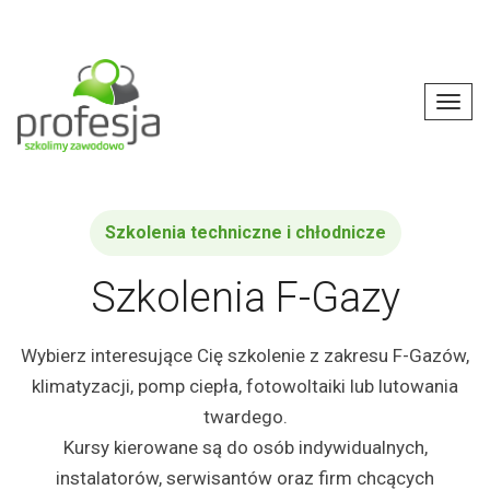
P
r
T
z
o
e
g
j
g
d
l
Szkolenia techniczne i chłodnicze
ź
e
d
Szkolenia F-Gazy
n
o
a
g
v
Wybierz interesujące Cię szkolenie z zakresu F-Gazów,
ł
i
klimatyzacji, pomp ciepła, fotowoltaiki lub lutowania
ó
g
twardego.
w
a
Kursy kierowane są do osób indywidualnych,
n
t
instalatorów, serwisantów oraz firm chcących