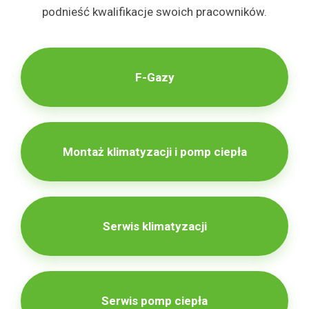
e
i
podnieść kwalifikacje swoich pracowników.
j
o
t
n
r
F-Gazy
e
ś
c
i
Montaż klimatyzacji i pomp ciepła
Serwis klimatyzacji
Serwis pomp ciepła